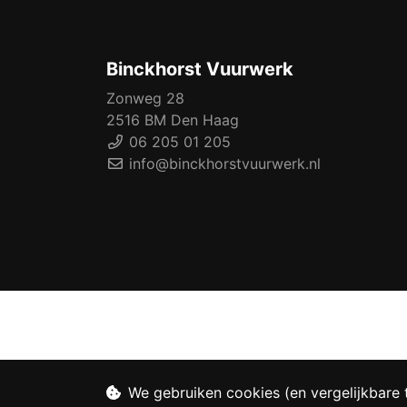
Binckhorst Vuurwerk
Zonweg 28
2516 BM Den Haag
06 205 01 205
info@binckhorstvuurwerk.nl
We gebruiken cookies (en vergelijkbare 