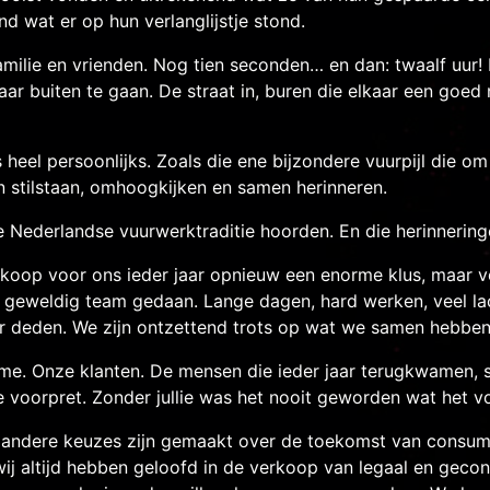
d wat er op hun verlanglijstje stond.
milie en vrienden. Nog tien seconden… en dan: twaalf uur! 
aar buiten te gaan. De straat in, buren die elkaar een goe
eel persoonlijks. Zoals die ene bijzondere vuurpijl die om
ven stilstaan, omhoogkijken en samen herinneren.
e Nederlandse vuurwerktraditie hoorden. En die herinneri
oop voor ons ieder jaar opnieuw een enorme klus, maar vo
 geweldig team gedaan. Lange dagen, hard werken, veel lach
r deden. We zijn ontzettend trots op wat we samen hebb
iasme. Onze klanten. De mensen die ieder jaar terugkwamen,
 voorpret. Zonder jullie was het nooit geworden wat het v
 andere keuzes zijn gemaakt over de toekomst van consum
j altijd hebben geloofd in de verkoop van legaal en geco