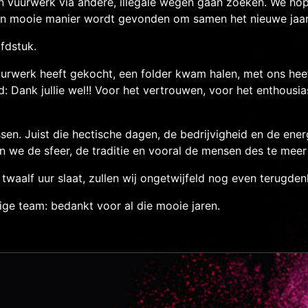
 vuurwerk via andere, illegale wegen gaan zoeken. We ho
 een mooie manier wordt gevonden om samen het nieuwe jaar 
fdstuk.
 vuurwerk heeft gekocht, een folder kwam halen, met ons h
: Dank jullie wel!! Voor het vertrouwen, voor het enthousi
sen. Juist die hectische dagen, de bedrijvigheid en de ene
n we de sfeer, de traditie en vooral de mensen des te meer
twaalf uur slaat, zullen wij ongetwijfeld nog even terugden
ge team: bedankt voor al die mooie jaren.