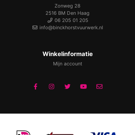
Zonweg 28
2516 BM Den Haag
06 205 01 205
info@binckhorstvuurwerk.nl
Winkelinformatie
Mijn account