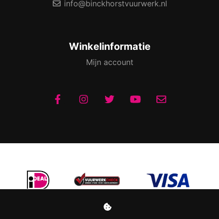
info@binckhorstvuurwerk.nl
Winkelinformatie
Mijn account