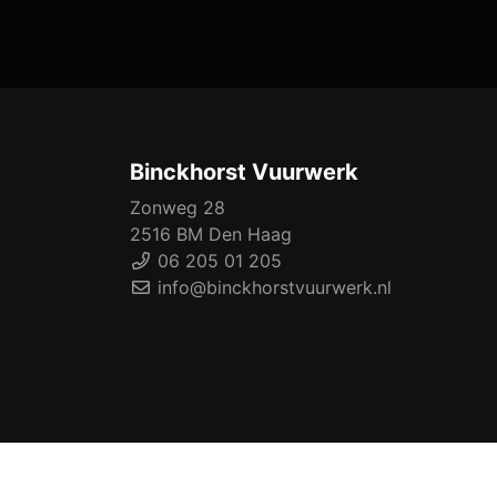
Binckhorst Vuurwerk
Zonweg 28
2516 BM Den Haag
06 205 01 205
info@binckhorstvuurwerk.nl