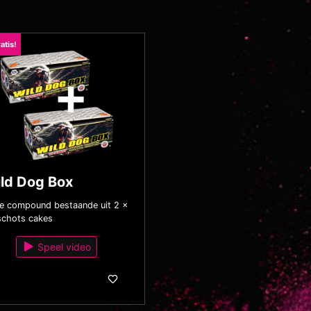
atis!
ld Dog Box
e compound bestaande uit 2 x
schots cakes
Speel video