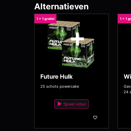
Alternatieven
1 + 1 gratis!
1 + 1 gr
Future Hulk
Wi
25 schots powercake
Gav
24 
Speel video