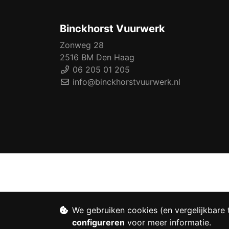
Binckhorst Vuurwerk
Zonweg 28
2516 BM Den Haag
06 205 01 205
info@binckhorstvuurwerk.nl
We gebruiken cookies (en vergelijkbare 
configureren
voor meer informatie.