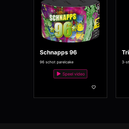
Schnapps 96
Tr
96 schot parelcake
3-st
Speel video