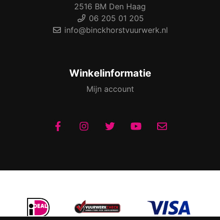
2516 BM Den Haag
06 205 01 205
info@binckhorstvuurwerk.nl
Winkelinformatie
Mijn account