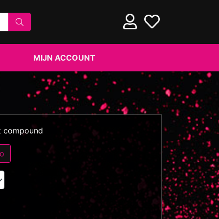
MIJN ACCOUNT
st compound
eo