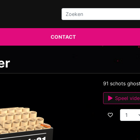
CONTACT
er
91 schots gho
Speel vid