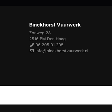
Binckhorst Vuurwerk
Zonweg 28
2516 BM Den Haag
06 205 01 205
info@binckhorstvuurwerk.nl