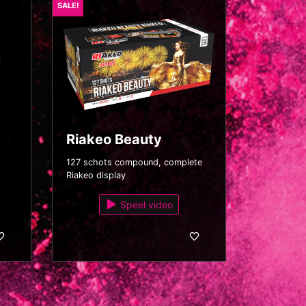
SALE!
Riakeo Beauty
127 schots compound, complete
Riakeo display
Speel video