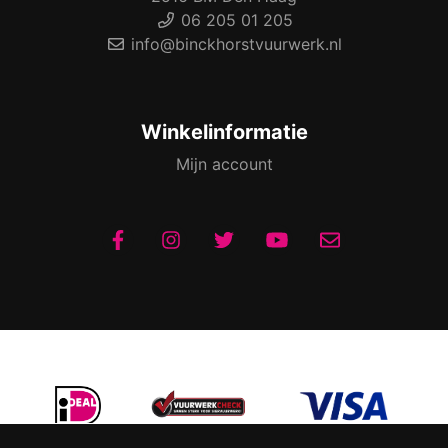
06 205 01 205
info@binckhorstvuurwerk.nl
Winkelinformatie
Mijn account