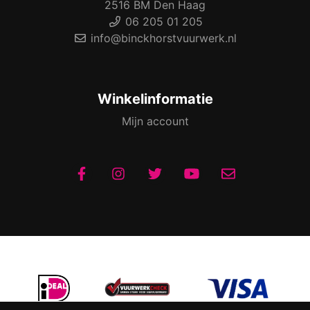
2516 BM Den Haag
06 205 01 205
info@binckhorstvuurwerk.nl
Winkelinformatie
Mijn account