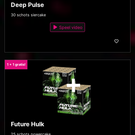
Deep Pulse
30 schots siercake
Speel video
1 + 1 gratis!
Future Hulk
25 schots powercake