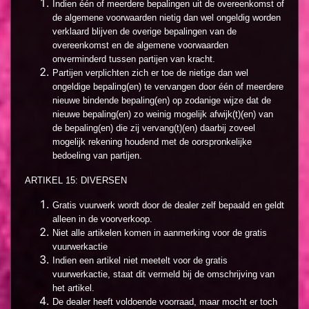
Indien één of meerdere bepalingen uit de overeenkomst of
de algemene voorwaarden nietig dan wel ongeldig worden
verklaard blijven de overige bepalingen van de
overeenkomst en de algemene voorwaarden
onverminderd tussen partijen van kracht.
Partijen verplichten zich er toe de nietige dan wel
ongeldige bepaling(en) te vervangen door één of meerdere
nieuwe bindende bepaling(en) op zodanige wijze dat de
nieuwe bepaling(en) zo weinig mogelijk afwijk(t)(en) van
de bepaling(en) die zij vervang(t)(en) daarbij zoveel
mogelijk rekening houdend met de oorspronkelijke
bedoeling van partijen.
ARTIKEL 15: DIVERSEN
Gratis vuurwerk wordt door de dealer zelf bepaald en geldt
alleen in de voorverkoop.
Niet alle artikelen komen in aanmerking voor de gratis
vuurwerkactie
Indien een artikel niet meetelt voor de gratis
vuurwerkactie, staat dit vermeld bij de omschrijving van
het artikel.
De dealer heeft voldoende voorraad, maar mocht er toch