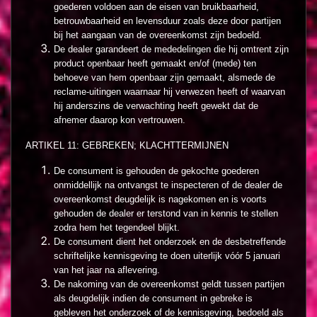
goederen voldoen aan de eisen van bruikbaarheid,
betrouwbaarheid en levensduur zoals deze door partijen
bij het aangaan van de overeenkomst zijn bedoeld.
De dealer garandeert de mededelingen die hij omtrent zijn
product openbaar heeft gemaakt en/of (mede) ten
behoeve van hem openbaar zijn gemaakt, alsmede de
reclame-uitingen waarnaar hij verwezen heeft of waarvan
hij anderszins de verwachting heeft gewekt dat de
afnemer daarop kon vertrouwen.
ARTIKEL 11: GEBREKEN; KLACHTTERMIJNEN
De consument is gehouden de gekochte goederen
onmiddellijk na ontvangst te inspecteren of de dealer de
overeenkomst deugdelijk is nagekomen en is voorts
gehouden de dealer er terstond van in kennis te stellen
zodra hem het tegendeel blijkt.
De consument dient het onderzoek en de desbetreffende
schriftelijke kennisgeving te doen uiterlijk vóór 5 januari
van het jaar na aflevering.
De nakoming van de overeenkomst geldt tussen partijen
als deugdelijk indien de consument in gebreke is
gebleven het onderzoek of de kennisgeving, bedoeld als